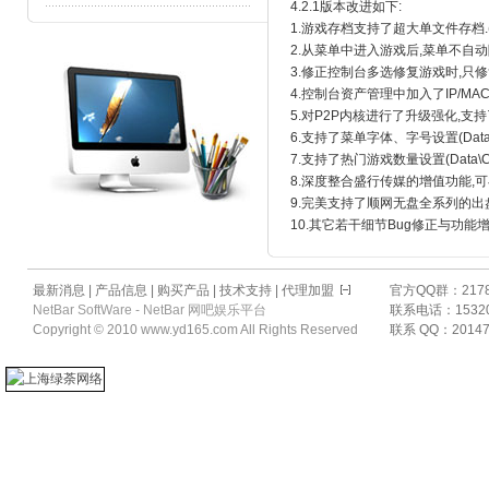
4.2.1版本改进如下:
1.游戏存档支持了超大单文件存档.
2.从菜单中进入游戏后,菜单不自
3.修正控制台多选修复游戏时,只修
4.控制台资产管理中加入了IP/M
5.对P2P内核进行了升级强化,支
6.支持了菜单字体、字号设置(Data\CO
7.支持了热门游戏数量设置(Data\CO
8.深度整合盛行传媒的增值功能,可
9.完美支持了顺网无盘全系列的出盘
10.其它若干细节Bug修正与功能
最新消息
|
产品信息
|
购买产品
|
技术支持
|
代理加盟
官方QQ群：217831
NetBar SoftWare - NetBar 网吧娱乐平台
联系电话：15320
Copyright © 2010
www.yd165.com
All Rights Reserved
联系 QQ：201470