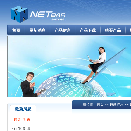
首页
最新消息
产品信息
产品下载
购买产品
当前位置：
首页
>>
最新消息
>>
最新消息
·
最新动态
·
行业资讯